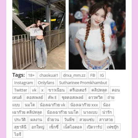
Tags:
18+
chaokuai1
drxa_mm.zz
FB
IG
Instagram
Onlyfans
Sutharinee Promkhambut
Twitter
vk
x
ขาวเนียน
ครีเอเตอร์
คลิปหลุด
คอน
เทนต์
คอสเพลย์
คัพ E
ชุดคอสเพลย์
ดาวทวิต
ถ่าย
แบบ
นมโต
น้องเฉาก๊วย vk
น้องเฉาก๊วย xxx
น้อง
เฉาก๊วย คลิปหลุด
น้องเฉาก๊วย นมโต
นางแบบ
น่ารัก
ประวัติ
ผลงาน
ยั่วยวน
วันพีช
สวยแซ่บ
สาวสวย
สุธาลินี
อกใหญ่
เซ็กซี่
เน็ตไอดอล
เปิดวาร์ป
เฟซบุ๊ก
ไอจี