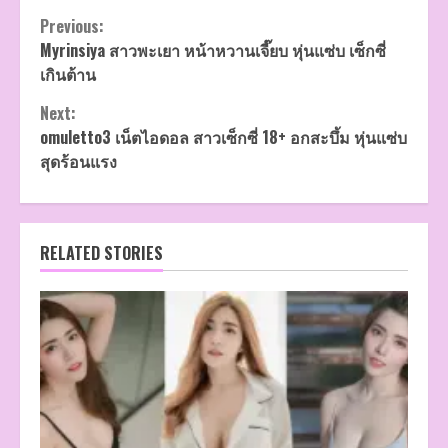
Continue
Previous:
Myrinsiya สาวพะเยา หน้าหวานเจี๊ยบ หุ่นแซ่บ เซ็กซี่
Reading
เกินต้าน
Next:
omuletto3 เน็ตไอดอล สาวเซ็กซี่ 18+ อกสะบึ้ม หุ่นแซ่บ
สุดร้อนแรง
RELATED STORIES