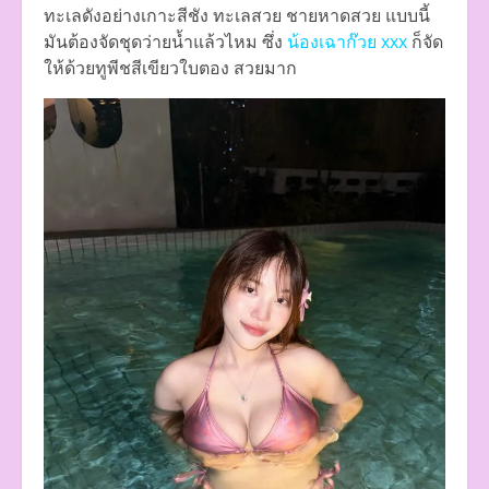
ทะเลดังอย่างเกาะสีชัง ทะเลสวย ชายหาดสวย แบบนี้
มันต้องจัดชุดว่ายน้ำแล้วไหม ซึ่ง
น้องเฉาก๊วย xxx
ก็จัด
ให้ด้วยทูพีชสีเขียวใบตอง สวยมาก