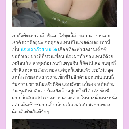
เรายังคิดเลยว่าถ้าหันมาใส่ชุดนี้ถ่ายแบบมากหน่อย
เราคิดว่าดีอยู่นะ กดดูคอนเทนต์ในเฟสต่อเลย เท่าที่
เห็น
น้องเฉาก๊วย นมโต
เลือกที่จะทำผลงานเซ็กซี่
ขอตัวเอง บางทีก็ชวนเพื่อน น้องมาทำคอนเทนต์ด้วย
เหมือนกัน ล่าสุดต้อนรับวันตรุษจีน ก็จัดให้เลย กับชุดกี่
เพ้าสีแดงลายมังกรทอง แค่ชุดก็แซ่บแล้ว เธอไม่หยุด
แค่นั้น ก็ขอเต้นสาวสวยเซ็กซี่ไปอีกด้วยชุดแซ่บแบบนี้
กับความขาวเนียนผิวดีจัด แถมยังชวนน้องมาเต้นด้วย
กัน ชุดกี่เพ้าสีแดง น้องยังเล็กอยู่เลยไม่ได้แต่งเซ็กซี่
มาก อีกสักคลิป เราเดาว่าน่าจะถ่ายในห้องน้ำแห่งหนึ่ง
คลิปเต้นเซ็กซี่มากเสื้อกล้ามสีแดงสดกับผิวขาวของ
น้องมันตัดกันดีจัดๆ