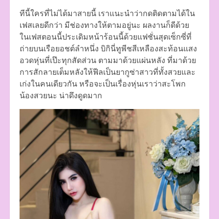
ทีนี้ใครที่ไม่ได้มาสายนี้ เราแนะนำว่ากดติดตามได้ใน
เฟสเลยดีกว่า มีช่องทางให้ตามอยู่นะ ผลงานก็ดีด้วย
ในเฟสตอนนี้ประเดิมหน้าร้อนนี้ด้วยแฟชั่นสุดเซ็กซี่ที่
ถ่ายบนเรือยอชต์ลำหนึ่ง บิกินี่ทูพีชสีเหลืองสะท้อนแสง
อวดหุ่นที่เป๊ะทุกสัดส่วน ตามมาด้วยแผ่นหลัง ที่มาด้วย
การสักลายเต็มหลังให้ฟีลเป็นยากูซ่าสาวที่ทั้งสวยและ
เก่งในคนเดียวกัน หรือจะเป็นเรื่องหุ่นเราว่าสะโพก
น้องสวยนะ น่าดึงดูดมาก