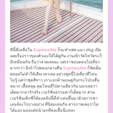
ทีนี้ที่เหลือใน
Supawadee
ก็จะทำเฟส แนว vlog เปิด
เผยเรื่องราวของตัวเองให้ได้ดูกัน งานเข้าวัดไหว้พระก็
มีเหมือนกัน ถือว่าสวยเลยนะ แต่เราชอบตอนไปเที่ยว
มากกว่า ยิ่งถ้าไปตอนกลางคืน
Supawadee
ก็จัดเต็ม
ตลอดไม่ทำให้เสียเวลาเลย อย่างชุดนี้ไปเที่ยวที่ไหน
ไม่รู้ แต่ว่าชุดสีขาว เกาะอกด้านบนคู่กับกระโปรงสั้น
หมวก เสื้อคลุม คุมโทนสีไปทางเดียวกัน บอกเลยว่า
เด็ดมากน่ารักจริง เวอร์ชั่นธรรมดาก็เด็ดมาก ส่วน
เวอร์ชั่นเซ็กซี่ก็ต้องคลิปนี้ที่ทำเล่นขึ้นมาด้วยการชา
เลนจ์อะไรบางอย่าง ที่นิยมเล่นกัน สารภาพเลยว่าไม่
ได้มอง มองแต่หน้าอกที่คอเสื้อนี่แหละ